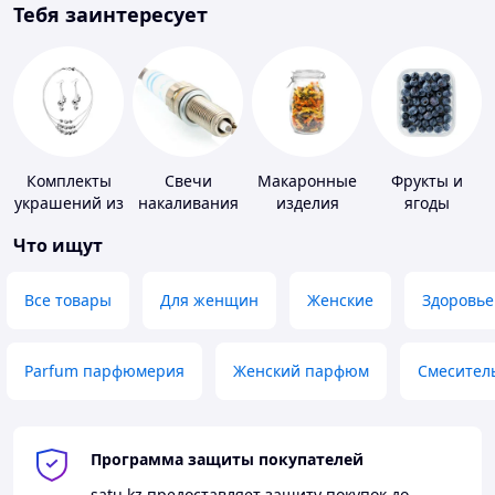
Тебя заинтересует
Комплекты
Свечи
Макаронные
Фрукты и
украшений из
накаливания
изделия
ягоды
серебра
и зажигания
Что ищут
Все товары
Для женщин
Женские
Здоровье
Parfum парфюмерия
Женский парфюм
Смесител
Программа защиты покупателей
satu.kz
предоставляет защиту покупок до