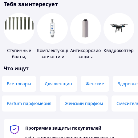
Тебя заинтересует
Ступичные
Комплектующие,
Антикоррозионная
Квадрокоптеры
болты,
запчасти и
защита
шпильки и
расходные
Что ищут
гайки
материалы
для
сантехники
Все товары
Для женщин
Женские
Здоровье
Parfum парфюмерия
Женский парфюм
Смесител
Программа защиты покупателей
satu.kz
предоставляет защиту покупок до