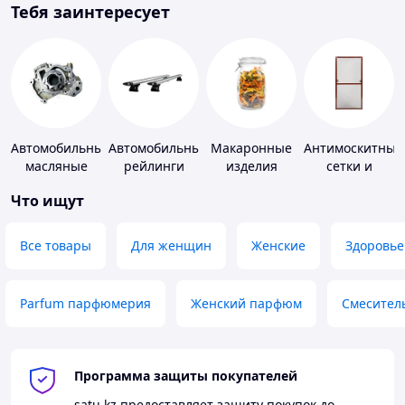
Тебя заинтересует
Автомобильные
Автомобильные
Макаронные
Антимоскитные
масляные
рейлинги
изделия
сетки и
насосы
комплектующи
Что ищут
к ним
Все товары
Для женщин
Женские
Здоровье
Parfum парфюмерия
Женский парфюм
Смесител
Программа защиты покупателей
satu.kz
предоставляет защиту покупок до