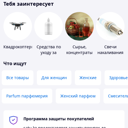
Тебя заинтересует
Квадрокоптеры
Средства по
Сырье,
Свечи
уходу за
концентраты
накаливания
контактными
для
и зажигания
Что ищут
линзами
алкогольной
продукции
Все товары
Для женщин
Женские
Здоровье
Parfum парфюмерия
Женский парфюм
Смесител
Программа защиты покупателей
satu.kz
предоставляет защиту покупок до