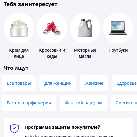
Тебя заинтересует
Крем для
Кроссовки и
Моторные
Ноутбуки
лица
кеды
масла
Что ищут
Все товары
Для женщин
Женские
Здоровье
Parfum парфюмерия
Женский парфюм
Смесител
Программа защиты покупателей
satu.kz
предоставляет защиту покупок до