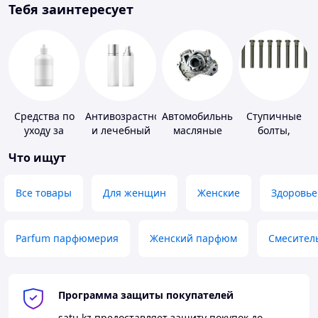
Тебя заинтересует
Средства по
Антивозрастной
Автомобильные
Ступичные
уходу за
и лечебный
масляные
болты,
контактными
уход за кожей
насосы
шпильки и
Что ищут
линзами
гайки
Все товары
Для женщин
Женские
Здоровье
Parfum парфюмерия
Женский парфюм
Смесител
Программа защиты покупателей
satu.kz
предоставляет защиту покупок до