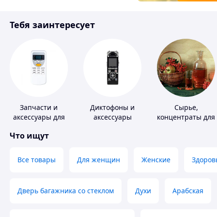
Товары для детей
Тебя заинтересует
Инструмент
Запчасти и
Диктофоны и
Сырье,
аксессуары для
аксессуары
концентраты для
бытовых
алкогольной
Что ищут
кондиционеров
продукции
Все товары
Для женщин
Женские
Здоров
Дверь багажника со стеклом
Духи
Арабская