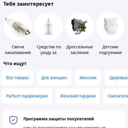
Тебя заинтересует
Свечи
Средства по
Дроссельные
Детские
накаливания
уходу за
заслонки
подгузники
и зажигания
контактными
Что ищут
линзами
Все товары
Для женщин
Женские
Здоровье
Parfum парфюмерия
Женский парфюм
Смесител
Программа защиты покупателей
satu.kz
предоставляет защиту покупок до