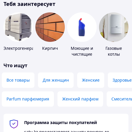
Тебя заинтересует
Электрогенераторы
Кирпич
Моющие и
Газовые
чистящие
котлы
средства
Что ищут
Все товары
Для женщин
Женские
Здоровье
Parfum парфюмерия
Женский парфюм
Смесител
Программа защиты покупателей
satu.kz
предоставляет защиту покупок до