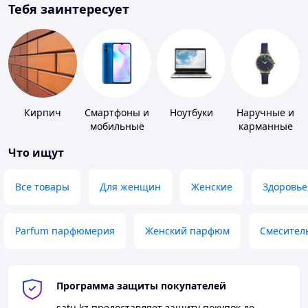
Тебя заинтересует
Кирпич
Смартфоны и
Ноутбуки
Наручные и
мобильные
карманные
телефоны
часы
Что ищут
Все товары
Для женщин
Женские
Здоровье
Parfum парфюмерия
Женский парфюм
Смесител
Программа защиты покупателей
satu.kz
предоставляет защиту покупок до