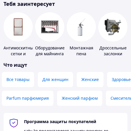
Тебя заинтересует
Антимоскитные
Оборудование
Монтажная
Дроссельные
сетки и
для майнинга
пена
заслонки
комплектующие
Что ищут
к ним
Все товары
Для женщин
Женские
Здоровье
Parfum парфюмерия
Женский парфюм
Смесител
Программа защиты покупателей
satu.kz
предоставляет защиту покупок до