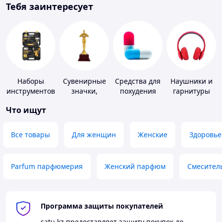
Тебя заинтересует
Наборы
Сувенирные
Средства для
Наушники и
инструментов
значки,
похудения
гарнитуры
награды
Что ищут
Все товары
Для женщин
Женские
Здоровье
Parfum парфюмерия
Женский парфюм
Смесител
Программа защиты покупателей
satu.kz
предоставляет защиту покупок до