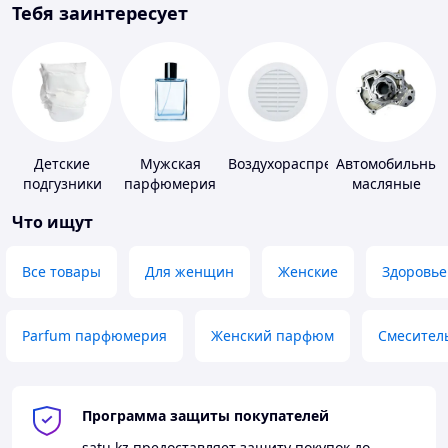
Тебя заинтересует
Детские
Мужская
Воздухораспределители
Автомобильные
подгузники
парфюмерия
масляные
насосы
Что ищут
Все товары
Для женщин
Женские
Здоровье
Parfum парфюмерия
Женский парфюм
Смесител
Программа защиты покупателей
satu.kz
предоставляет защиту покупок до