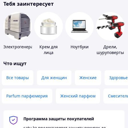
Тебя заинтересует
Электрогенераторы
Крем для
Ноутбуки
Дрели,
лица
шуруповерты
Что ищут
Все товары
Для женщин
Женские
Здоровье
Parfum парфюмерия
Женский парфюм
Смесител
Программа защиты покупателей
satu.kz
предоставляет защиту покупок до