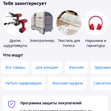
Тебя заинтересует
Дрели,
Электрогенераторы
Текстиль для
Наушники и
шуруповерты
horeca
гарнитуры
Что ищут
Все товары
Для женщин
Женские
Здоровье
Parfum парфюмерия
Женский парфюм
Смесител
Программа защиты покупателей
satu.kz
предоставляет защиту покупок до