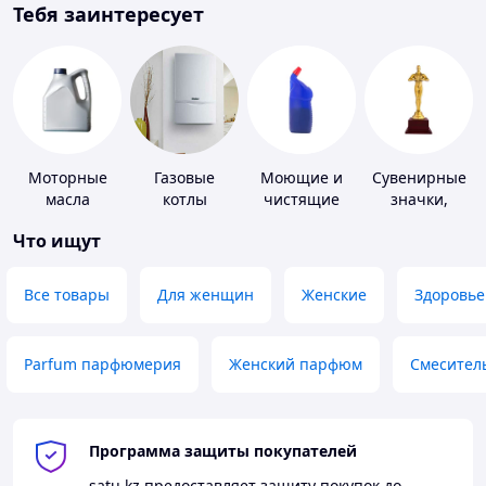
Тебя заинтересует
Моторные
Газовые
Моющие и
Сувенирные
масла
котлы
чистящие
значки,
средства
награды
Что ищут
Все товары
Для женщин
Женские
Здоровье
Parfum парфюмерия
Женский парфюм
Смесител
Программа защиты покупателей
satu.kz
предоставляет защиту покупок до