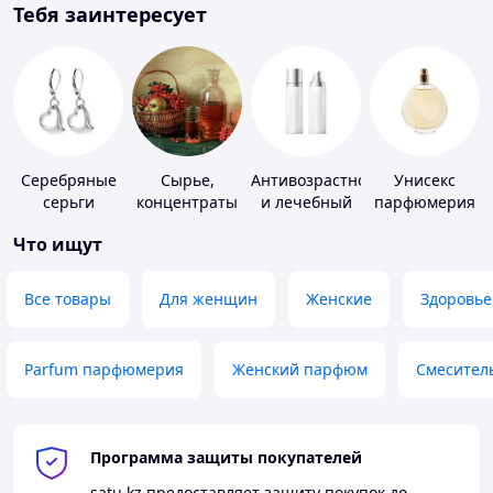
Тебя заинтересует
Серебряные
Сырье,
Антивозрастной
Унисекс
серьги
концентраты
и лечебный
парфюмерия
для
уход за кожей
Что ищут
алкогольной
продукции
Все товары
Для женщин
Женские
Здоровье
Parfum парфюмерия
Женский парфюм
Смесител
Программа защиты покупателей
satu.kz
предоставляет защиту покупок до