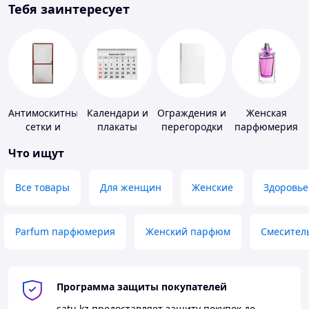
Тебя заинтересует
Антимоскитные
Календари и
Ограждения и
Женская
сетки и
плакаты
перегородки
парфюмерия
комплектующие
для ванной,
Что ищут
к ним
душа, туалета
Все товары
Для женщин
Женские
Здоровье
Parfum парфюмерия
Женский парфюм
Смесител
Программа защиты покупателей
satu.kz
предоставляет защиту покупок до