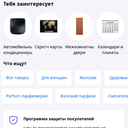
Тебя заинтересует
Автомобильные
Скретч-карты
Межкомнатные
Календари и
кондиционеры
двери
плакаты
Что ищут
Все товары
Для женщин
Женские
Здоровье
Parfum парфюмерия
Женский парфюм
Смесител
Программа защиты покупателей
satu.kz
предоставляет защиту покупок до