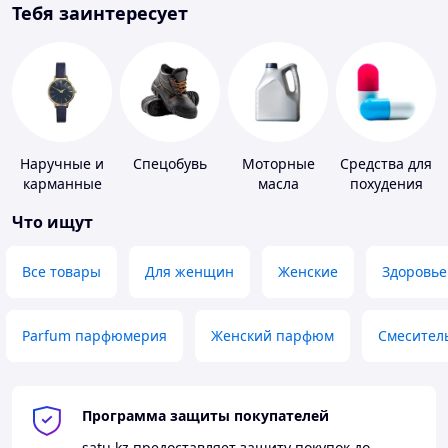
Тебя заинтересует
Наручные и
Спецобувь
Моторные
Средства для
карманные
масла
похудения
часы
Что ищут
Все товары
Для женщин
Женские
Здоровье
Parfum парфюмерия
Женский парфюм
Смесител
Программа защиты покупателей
satu.kz
предоставляет защиту покупок до