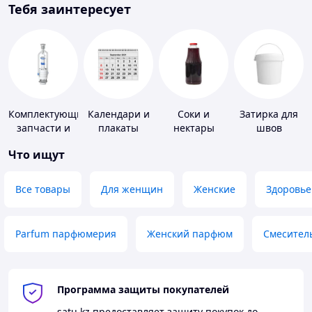
Тебя заинтересует
Комплектующие,
Календари и
Соки и
Затирка для
запчасти и
плакаты
нектары
швов
расходные
Что ищут
материалы
для
сантехники
Все товары
Для женщин
Женские
Здоровье
Parfum парфюмерия
Женский парфюм
Смесител
Программа защиты покупателей
satu.kz
предоставляет защиту покупок до