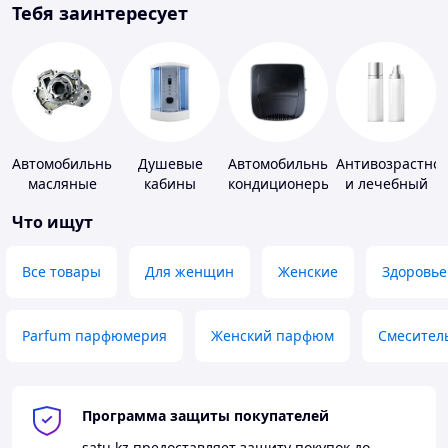
Тебя заинтересует
Автомобильные
Душевые
Автомобильные
Антивозрастно
масляные
кабины
кондиционеры
и лечебный
насосы
уход за кожей
Что ищут
Все товары
Для женщин
Женские
Здоровье
Parfum парфюмерия
Женский парфюм
Смесител
Программа защиты покупателей
satu.kz
предоставляет защиту покупок до