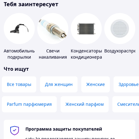
Тебя заинтересует
Автомобильные
Свечи
Конденсаторы
Воздухораспре
подкрылки
накаливания
кондиционера
и зажигания
Что ищут
Все товары
Для женщин
Женские
Здоровье
Parfum парфюмерия
Женский парфюм
Смесител
Программа защиты покупателей
satu.kz
предоставляет защиту покупок до