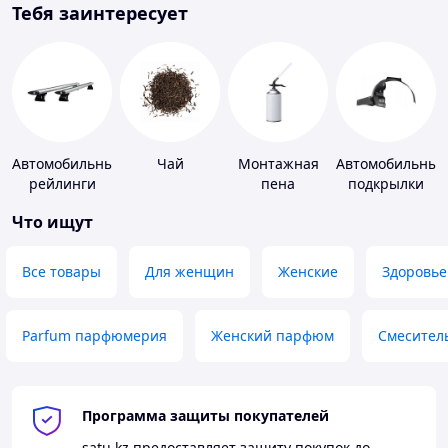
Тебя заинтересует
Автомобильные
Чай
Монтажная
Автомобильные
рейлинги
пена
подкрылки
Что ищут
Все товары
Для женщин
Женские
Здоровье
Parfum парфюмерия
Женский парфюм
Смесител
Программа защиты покупателей
satu.kz
предоставляет защиту покупок до