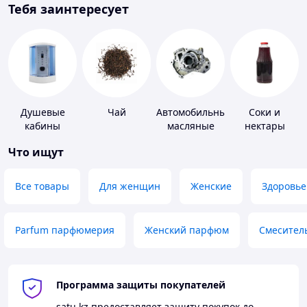
Тебя заинтересует
Душевые
Чай
Автомобильные
Соки и
кабины
масляные
нектары
насосы
Что ищут
Все товары
Для женщин
Женские
Здоровье
Parfum парфюмерия
Женский парфюм
Смесител
Программа защиты покупателей
satu.kz
предоставляет защиту покупок до