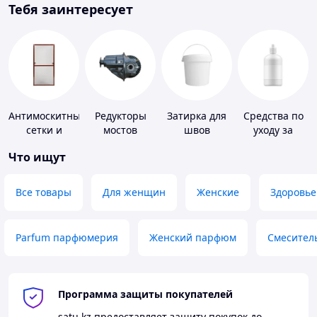
Тебя заинтересует
Антимоскитные
Редукторы
Затирка для
Средства по
сетки и
мостов
швов
уходу за
комплектующие
контактными
Что ищут
к ним
линзами
Все товары
Для женщин
Женские
Здоровье
Parfum парфюмерия
Женский парфюм
Смесител
Программа защиты покупателей
satu.kz
предоставляет защиту покупок до