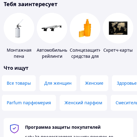
Тебя заинтересует
Монтажная
Автомобильные
Солнцезащитные
Скретч-карты
пена
рейлинги
средства для
кожи
Что ищут
Все товары
Для женщин
Женские
Здоровье
Parfum парфюмерия
Женский парфюм
Смесител
Программа защиты покупателей
satu.kz
предоставляет защиту покупок до