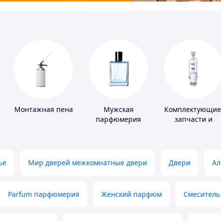
Монтажная пена
Мужская
Комплектующие
парфюмерия
запчасти и
расходные
материалы для
сантехники
ье
Мир дверей межкомнатные двери
Двери
Ал
Parfum парфюмерия
Женский парфюм
Смеситель