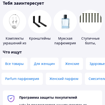
Тебя заинтересует
Комплекты
Кронштейны
Мужская
Ступичные
украшений из
парфюмерия
болты,
серебра
шпильки и
Что ищут
гайки
Все товары
Для женщин
Женские
Здоровье
Parfum парфюмерия
Женский парфюм
Смесител
Программа защиты покупателей
satu.kz
предоставляет защиту покупок до